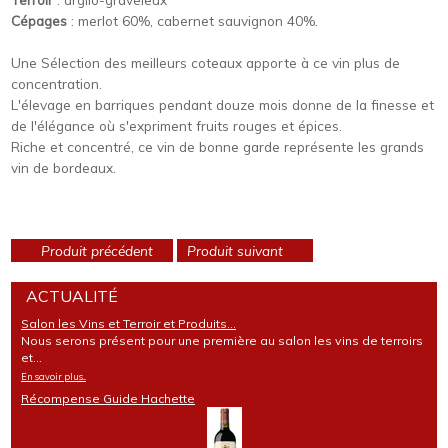
Cépages
: merlot 60%, cabernet sauvignon 40%.
Une Sélection des meilleurs coteaux apporte à ce vin plus de
concentration.
L'élevage en barriques pendant douze mois donne de la finesse et
de l'élégance où s'expriment fruits rouges et épices.
Riche et concentré, ce vin de bonne garde représente les grands
vin de bordeaux.
Produit précédent
Produit suivant
ACTUALITÉ
Salon les Vins et Terroir et Produits...
Nous serons présent pour une première au salon les vins de terroirs
et...
En savoir plus...
Récompense Guide Hachette