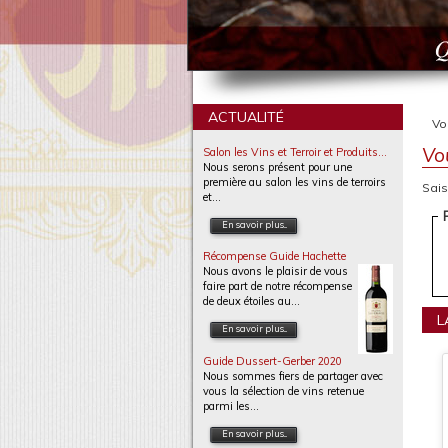
ACTUALITÉ
Vou
Vo
Salon les Vins et Terroir et Produits...
Nous serons présent pour une
première au salon les vins de terroirs
Sais
et...
En savoir plus...
Récompense Guide Hachette
Nous avons le plaisir de vous
faire part de notre récompense
de deux étoiles au...
L
En savoir plus...
Guide Dussert-Gerber 2020
Nous sommes fiers de partager avec
vous la sélection de vins retenue
parmi les...
En savoir plus...